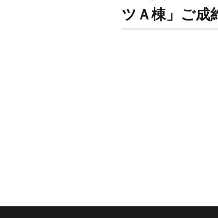
ツＡ棟」ご成