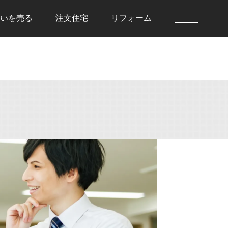
いを
売る
注文住宅
リフォーム
を借りる
住まいを貸す
前に決めておきた
貸す流れ
住まいを貸すのFAQ
流れ
を借りるのFAQ
を売る
注文住宅
流れ
注文住宅の流れ
却査定
建物仕様書
を売るのFAQ
注文住宅のFAQ