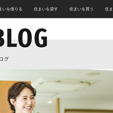
まいを
借りる
住まいを
貸す
住まいを
買う
住ま
BLOG
トップページ
住まいを借りる
住まい
売却査定
住まいを貸す
借りる
物件情報
住まいを買う
いこと
現地販売会
住まいを売る
借りる
ログ
NEWS
注文住宅
住まい
リフォーム
住まいを買う
住まい
購入の流れ
売却の
住宅ローン
無料売
住まいを買うのFAQ
住まい