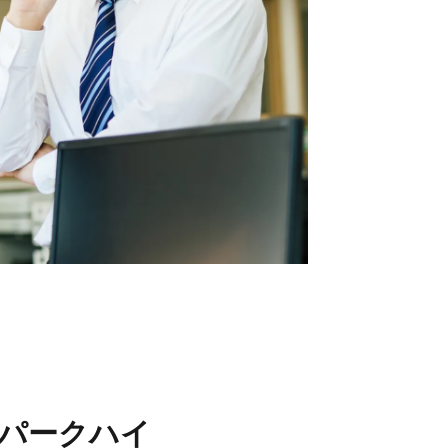
フ情報
当社について
フ紹介
会社概要
フブログ
採用情報
フ不動産コラム
ECサイト
取引先
個人情報の取り扱いにつ
いて
反社会的勢力排除条項に
ついて
情報セキュリティ基本方
針
「パークハイ