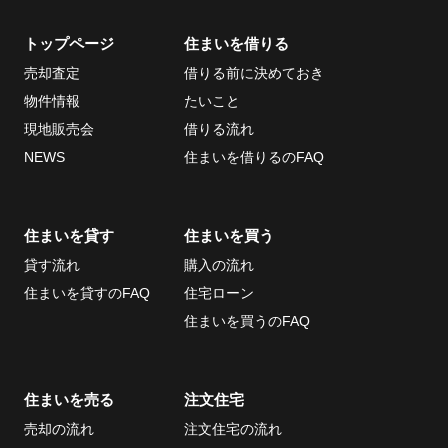
トップページ
住まいを借りる
当社について
お問い合わせ
売却査定
借りる前に決めておき
会社概要
物件情報
たいこと
採用情報
現地販売会
借りる流れ
ECサイト
NEWS
住まいを借りるのFAQ
取引先
個人情報の取り扱い
住まいを貸す
住まいを買う
について
貸す流れ
購入の流れ
反社会的勢力排除条
住まいを貸すのFAQ
住宅ローン
項について
住まいを買うのFAQ
情報セキュリティ基
本方針
住まいを売る
注文住宅
売却の流れ
注文住宅の流れ