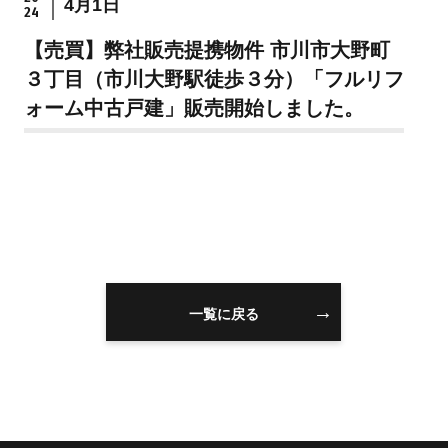
4月1日
24
住まいを買うのFAQ
【売買】弊社販売提携物件 市川市大野町
３丁目（市川大野駅徒歩３分）「フルリフ
住まいを売る
注文住宅
ォーム中古戸建」販売開始しました。
売却の流れ
注文住宅の流れ
無料売却査定
建物仕様書
住まいを売るのFAQ
注文住宅のFAQ
リフォーム
スタッフ情報
一覧に戻る
リフォームの流れ
スタッフ紹介
リフォームのFAQ
スタッフブログ
スタッフ不動産コラ
ム