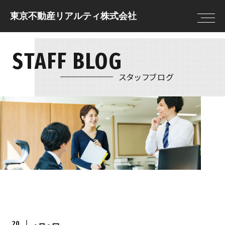
東京不動産リアルティ株式会社
STAFF BLOG
トップページ
住まいを借りる
住まいを借りる
住まいを貸す
売却査定
借りる前に決めてお
スタッフブログ
住まいを買う
物件情報
きたいこと
住まいを売る
現地販売会
借りる流れ
注文住宅
NEWS
住まいを借りるの
リフォーム
FAQ
住まいを貸す
住まいを買う
貸す流れ
購入の流れ
住まいを貸すのFAQ
住宅ローン
20