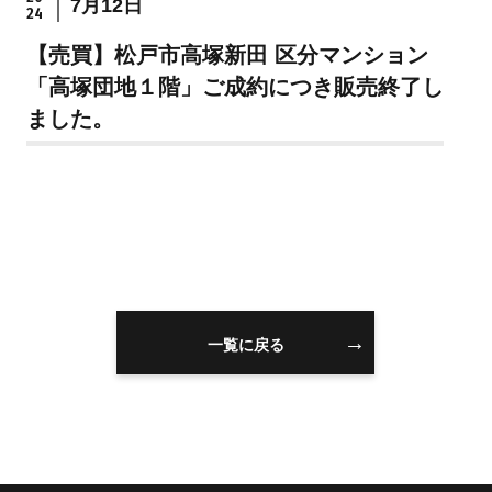
7月12日
24
住まいを買うのFAQ
【売買】松戸市高塚新田 区分マンション
「高塚団地１階」ご成約につき販売終了し
住まいを売る
注文住宅
ました。
売却の流れ
注文住宅の流れ
無料売却査定
建物仕様書
住まいを売るのFAQ
注文住宅のFAQ
リフォーム
スタッフ情報
一覧に戻る
リフォームの流れ
スタッフ紹介
リフォームのFAQ
スタッフブログ
スタッフ不動産コラ
ム