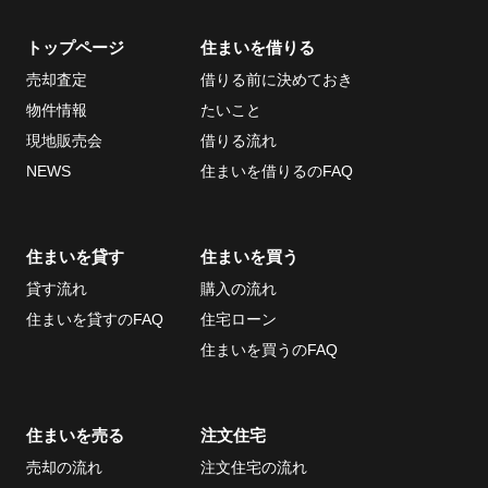
トップページ
住まいを借りる
当社について
お問い合わせ
売却査定
借りる前に決めておき
会社概要
物件情報
たいこと
採用情報
現地販売会
借りる流れ
ECサイト
NEWS
住まいを借りるのFAQ
取引先
個人情報の取り扱い
住まいを貸す
住まいを買う
について
貸す流れ
購入の流れ
反社会的勢力排除条
住まいを貸すのFAQ
住宅ローン
項について
住まいを買うのFAQ
情報セキュリティ基
本方針
住まいを売る
注文住宅
売却の流れ
注文住宅の流れ