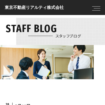
東京不動産リアルティ株式会社
STAFF BLOG
トップページ
住まいを借りる
住まいを借りる
住まいを貸す
売却査定
借りる前に決めてお
スタッフブログ
住まいを買う
物件情報
きたいこと
住まいを売る
現地販売会
借りる流れ
注文住宅
NEWS
住まいを借りるの
リフォーム
FAQ
住まいを貸す
住まいを買う
貸す流れ
購入の流れ
住まいを貸すのFAQ
住宅ローン
20