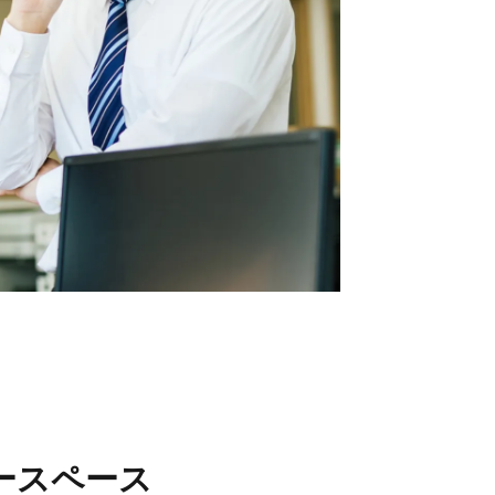
フ情報
当社について
フ紹介
会社概要
フブログ
採用情報
フ不動産コラム
ECサイト
取引先
個人情報の取り扱いにつ
いて
反社会的勢力排除条項に
ついて
情報セキュリティ基本方
針
ースペース