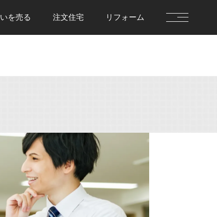
いを
売る
注文住宅
リフォーム
を借りる
住まいを貸す
前に決めておきた
貸す流れ
住まいを貸すのFAQ
流れ
を借りるのFAQ
を売る
注文住宅
流れ
注文住宅の流れ
却査定
建物仕様書
を売るのFAQ
注文住宅のFAQ