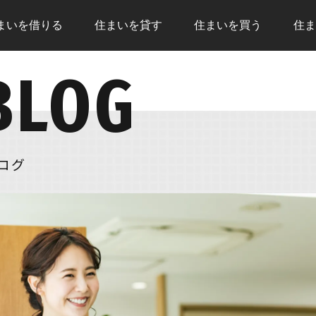
まいを
借りる
住まいを
貸す
住まいを
買う
住ま
BLOG
トップページ
住まいを借りる
住まい
売却査定
住まいを貸す
借りる
物件情報
住まいを買う
いこと
現地販売会
住まいを売る
借りる
ログ
NEWS
注文住宅
住まい
リフォーム
住まいを買う
住まい
購入の流れ
売却の
住宅ローン
無料売
住まいを買うのFAQ
住まい