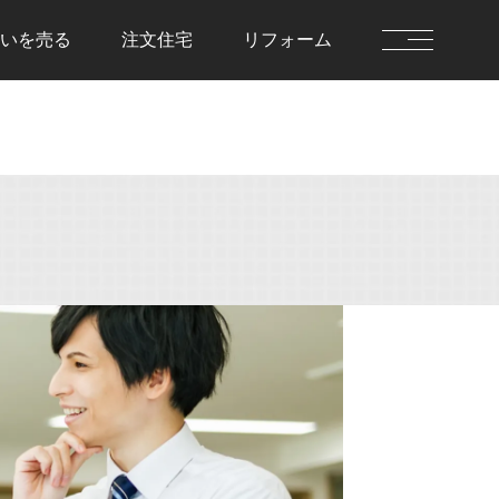
いを
売る
注文住宅
リフォーム
を借りる
住まいを貸す
前に決めておきた
貸す流れ
住まいを貸すのFAQ
流れ
を借りるのFAQ
を売る
注文住宅
流れ
注文住宅の流れ
却査定
建物仕様書
を売るのFAQ
注文住宅のFAQ