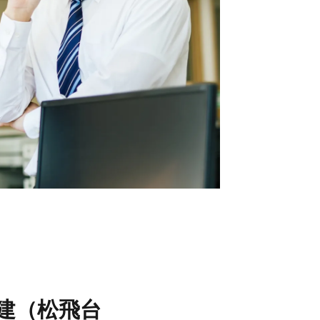
フ情報
当社について
フ紹介
会社概要
フブログ
採用情報
フ不動産コラム
ECサイト
取引先
個人情報の取り扱いにつ
いて
反社会的勢力排除条項に
ついて
情報セキュリティ基本方
針
建（松飛台