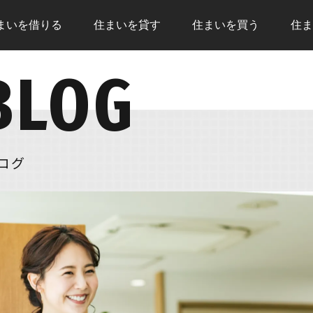
まいを
借りる
住まいを
貸す
住まいを
買う
住ま
BLOG
トップページ
住まいを借りる
住まい
売却査定
住まいを貸す
借りる
物件情報
住まいを買う
いこと
現地販売会
住まいを売る
借りる
ログ
NEWS
注文住宅
住まい
リフォーム
住まいを買う
住まい
購入の流れ
売却の
住宅ローン
無料売
住まいを買うのFAQ
住まい