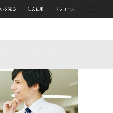
いを
売る
注文住宅
リフォーム
を借りる
住まいを貸す
前に決めておきた
貸す流れ
住まいを貸すのFAQ
流れ
を借りるのFAQ
を売る
注文住宅
流れ
注文住宅の流れ
却査定
建物仕様書
を売るのFAQ
注文住宅のFAQ