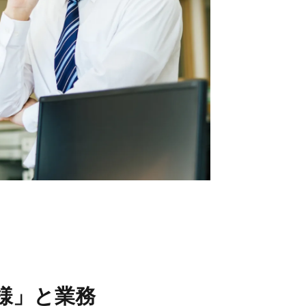
フ情報
当社について
フ紹介
会社概要
フブログ
採用情報
フ不動産コラム
ECサイト
取引先
個人情報の取り扱いにつ
いて
反社会的勢力排除条項に
ついて
情報セキュリティ基本方
針
様」と業務