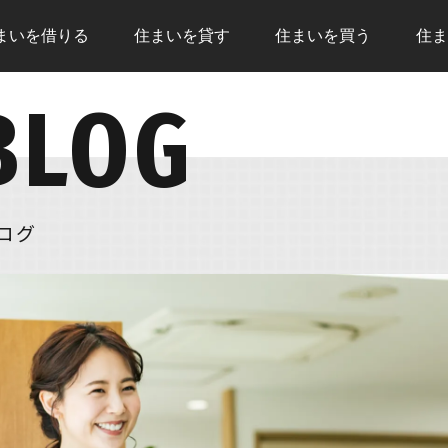
まいを
借りる
住まいを
貸す
住まいを
買う
住ま
BLOG
トップページ
住まいを借りる
住まい
売却査定
住まいを貸す
借りる
物件情報
住まいを買う
いこと
現地販売会
住まいを売る
借りる
ログ
NEWS
注文住宅
住まい
リフォーム
住まいを買う
住まい
購入の流れ
売却の
住宅ローン
無料売
住まいを買うのFAQ
住まい