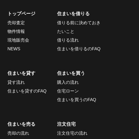
トップページ
住まいを借りる
当社について
お問い合わせ
売却査定
借りる前に決めておき
会社概要
物件情報
たいこと
採用情報
現地販売会
借りる流れ
ECサイト
NEWS
住まいを借りるのFAQ
取引先
個人情報の取り扱い
住まいを貸す
住まいを買う
について
貸す流れ
購入の流れ
反社会的勢力排除条
住まいを貸すのFAQ
住宅ローン
項について
住まいを買うのFAQ
情報セキュリティ基
本方針
住まいを売る
注文住宅
売却の流れ
注文住宅の流れ