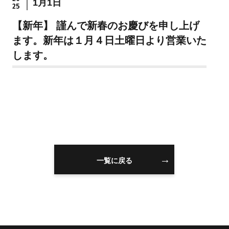
1月1日
25
住まいを買うのFAQ
【新年】 謹んで新春のお慶びを申し上げ
ます。新年は１月４日土曜日より営業いた
住まいを売る
注文住宅
します。
売却の流れ
注文住宅の流れ
無料売却査定
建物仕様書
住まいを売るのFAQ
注文住宅のFAQ
リフォーム
スタッフ情報
一覧に戻る
リフォームの流れ
スタッフ紹介
リフォームのFAQ
スタッフブログ
スタッフ不動産コラ
ム