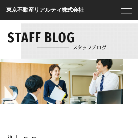
東京不動産リアルティ株式会社
STAFF BLOG
トップページ
住まいを借りる
住まいを借りる
住まいを貸す
売却査定
借りる前に決めてお
スタッフブログ
住まいを買う
物件情報
きたいこと
住まいを売る
現地販売会
借りる流れ
注文住宅
NEWS
住まいを借りるの
リフォーム
FAQ
住まいを貸す
住まいを買う
貸す流れ
購入の流れ
住まいを貸すのFAQ
住宅ローン
20