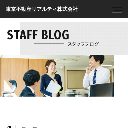
東京不動産リアルティ株式会社
STAFF BLOG
トップページ
住まいを借りる
住まいを借りる
住まいを貸す
売却査定
借りる前に決めてお
スタッフブログ
住まいを買う
物件情報
きたいこと
住まいを売る
現地販売会
借りる流れ
注文住宅
NEWS
住まいを借りるの
リフォーム
FAQ
住まいを貸す
住まいを買う
貸す流れ
購入の流れ
住まいを貸すのFAQ
住宅ローン
20