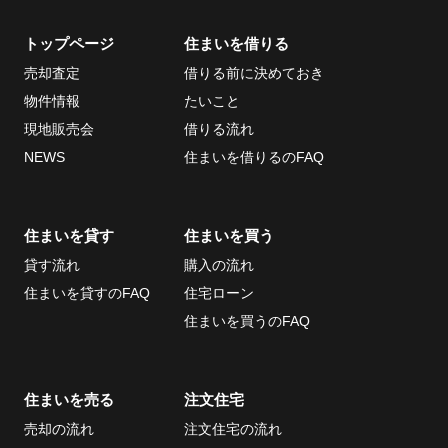
トップページ
住まいを借りる
当社について
お問い合わせ
売却査定
借りる前に決めておき
会社概要
物件情報
たいこと
採用情報
現地販売会
借りる流れ
ECサイト
NEWS
住まいを借りるのFAQ
取引先
個人情報の取り扱い
住まいを貸す
住まいを買う
について
貸す流れ
購入の流れ
反社会的勢力排除条
住まいを貸すのFAQ
住宅ローン
項について
住まいを買うのFAQ
情報セキュリティ基
本方針
住まいを売る
注文住宅
売却の流れ
注文住宅の流れ