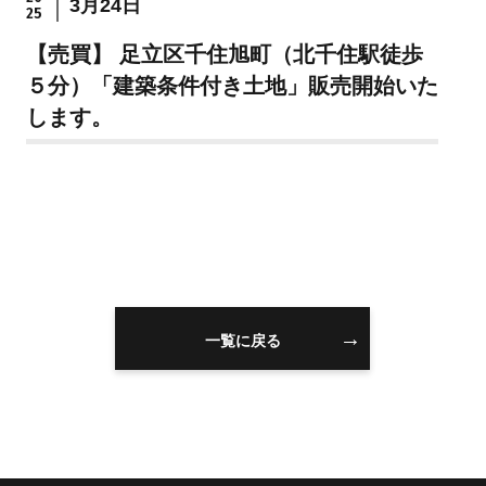
3月24日
25
住まいを買うのFAQ
【売買】 足立区千住旭町（北千住駅徒歩
５分）「建築条件付き土地」販売開始いた
住まいを売る
注文住宅
します。
売却の流れ
注文住宅の流れ
無料売却査定
建物仕様書
住まいを売るのFAQ
注文住宅のFAQ
リフォーム
スタッフ情報
一覧に戻る
リフォームの流れ
スタッフ紹介
リフォームのFAQ
スタッフブログ
スタッフ不動産コラ
ム