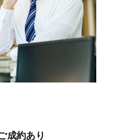
フ情報
当社について
フ紹介
会社概要
フブログ
採用情報
フ不動産コラム
ECサイト
取引先
個人情報の取り扱いにつ
いて
反社会的勢力排除条項に
ついて
情報セキュリティ基本方
針
ご成約あり