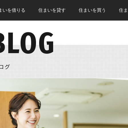
まいを
借りる
住まいを
貸す
住まいを
買う
住ま
BLOG
トップページ
住まいを借りる
住まい
売却査定
住まいを貸す
借りる
物件情報
住まいを買う
いこと
現地販売会
住まいを売る
借りる
ログ
NEWS
注文住宅
住まい
リフォーム
住まいを買う
住まい
購入の流れ
売却の
住宅ローン
無料売
住まいを買うのFAQ
住まい