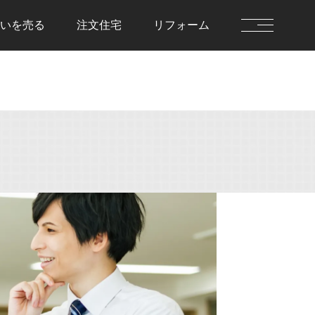
いを
売る
注文住宅
リフォーム
を借りる
住まいを貸す
前に決めておきた
貸す流れ
住まいを貸すのFAQ
流れ
を借りるのFAQ
を売る
注文住宅
流れ
注文住宅の流れ
却査定
建物仕様書
を売るのFAQ
注文住宅のFAQ