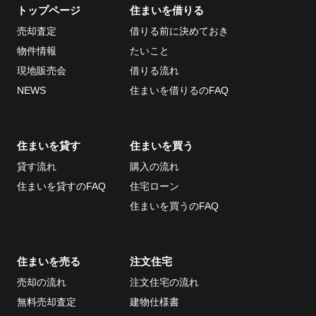
トップページ
住まいを借りる
売却査定
借りる前に決めておき
当社について
お問い合わせ
物件情報
たいこと
会社概要
現地販売会
借りる流れ
採用情報
NEWS
住まいを借りるのFAQ
ECサイト
取引先
住まいを貸す
住まいを買う
個人情報の取り扱い
貸す流れ
購入の流れ
について
住まいを貸すのFAQ
住宅ローン
反社会的勢力排除条
住まいを買うのFAQ
項について
情報セキュリティ基
住まいを売る
注文住宅
本方針
売却の流れ
注文住宅の流れ
無料売却査定
建物仕様書