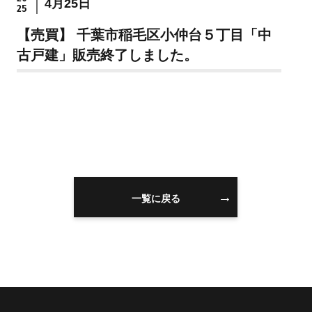
4月25日
25
住まいを買うのFAQ
【売買】 千葉市稲毛区小仲台５丁目「中
古戸建」販売終了しました。
住まいを売る
注文住宅
売却の流れ
注文住宅の流れ
無料売却査定
建物仕様書
住まいを売るのFAQ
注文住宅のFAQ
一覧に戻る
リフォーム
スタッフ情報
リフォームの流れ
スタッフ紹介
リフォームのFAQ
スタッフブログ
スタッフ不動産コラ
ム