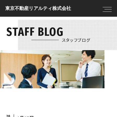
東京不動産リアルティ株式会社
STAFF BLOG
トップページ
住まいを借りる
住まいを借りる
住まいを貸す
売却査定
借りる前に決めてお
スタッフブログ
住まいを買う
物件情報
きたいこと
住まいを売る
現地販売会
借りる流れ
注文住宅
NEWS
住まいを借りるの
リフォーム
FAQ
住まいを貸す
住まいを買う
貸す流れ
購入の流れ
住まいを貸すのFAQ
住宅ローン
20