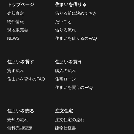
トップページ
住まいを借りる
売却査定
借りる前に決めておき
当社について
お問い合わせ
物件情報
たいこと
会社概要
現地販売会
借りる流れ
採用情報
NEWS
住まいを借りるのFAQ
ECサイト
取引先
住まいを貸す
住まいを買う
個人情報の取り扱い
貸す流れ
購入の流れ
について
住まいを貸すのFAQ
住宅ローン
反社会的勢力排除条
住まいを買うのFAQ
項について
情報セキュリティ基
住まいを売る
注文住宅
本方針
売却の流れ
注文住宅の流れ
無料売却査定
建物仕様書