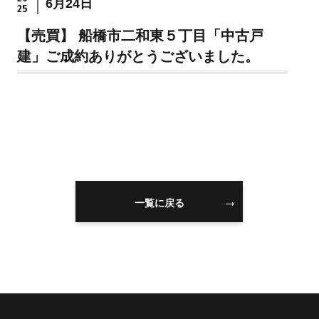
6月24日
25
住まいを買うのFAQ
【売買】 船橋市二和東５丁目「中古戸
建」ご成約ありがとうございました。
住まいを売る
注文住宅
売却の流れ
注文住宅の流れ
無料売却査定
建物仕様書
住まいを売るのFAQ
注文住宅のFAQ
一覧に戻る
リフォーム
スタッフ情報
リフォームの流れ
スタッフ紹介
リフォームのFAQ
スタッフブログ
スタッフ不動産コラ
ム