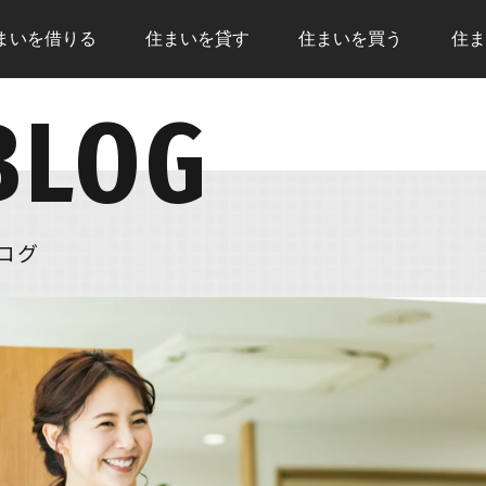
まいを
借りる
住まいを
貸す
住まいを
買う
住ま
BLOG
トップページ
住まいを借りる
住まい
売却査定
住まいを貸す
借りる
物件情報
住まいを買う
いこと
現地販売会
住まいを売る
借りる
ログ
NEWS
注文住宅
住まい
リフォーム
住まいを買う
住まい
購入の流れ
売却の
住宅ローン
無料売
住まいを買うのFAQ
住まい