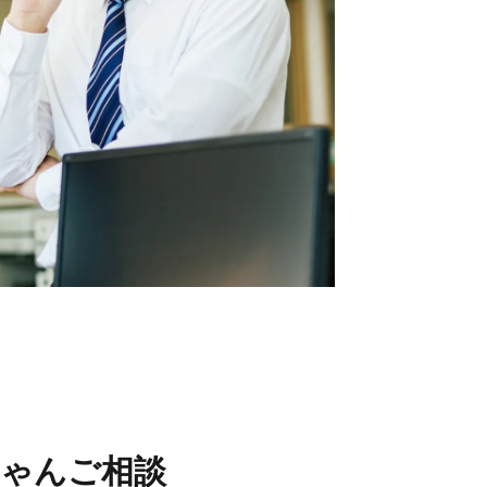
フ情報
当社について
フ紹介
会社概要
フブログ
採用情報
フ不動産コラム
ECサイト
取引先
個人情報の取り扱いにつ
いて
反社会的勢力排除条項に
ついて
情報セキュリティ基本方
針
ちゃんご相談