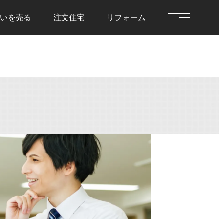
いを
売る
注文住宅
リフォーム
を借りる
住まいを貸す
前に決めておきた
貸す流れ
住まいを貸すのFAQ
流れ
を借りるのFAQ
を売る
注文住宅
流れ
注文住宅の流れ
却査定
建物仕様書
を売るのFAQ
注文住宅のFAQ