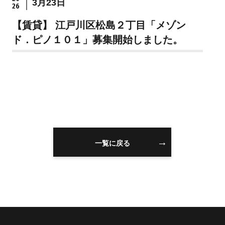
3月23日
26
住まいを買うのFAQ
【賃貸】 江戸川区松島２丁目「メゾン
ド．ピノ１０１」募集開始しました。
住まいを売る
注文住宅
売却の流れ
注文住宅の流れ
無料売却査定
建物仕様書
住まいを売るのFAQ
注文住宅のFAQ
一覧に戻る
リフォーム
スタッフ情報
リフォームの流れ
スタッフ紹介
リフォームのFAQ
スタッフブログ
スタッフ不動産コラ
ム