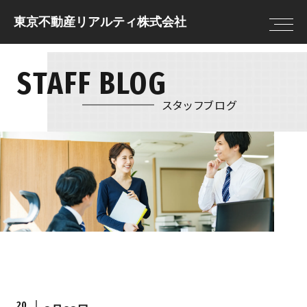
東京不動産リアルティ株式会社
STAFF BLOG
トップページ
住まいを借りる
住まいを借りる
住まいを貸す
売却査定
借りる前に決めてお
スタッフブログ
住まいを買う
物件情報
きたいこと
住まいを売る
現地販売会
借りる流れ
注文住宅
NEWS
住まいを借りるの
リフォーム
FAQ
住まいを貸す
住まいを買う
貸す流れ
購入の流れ
住まいを貸すのFAQ
住宅ローン
20