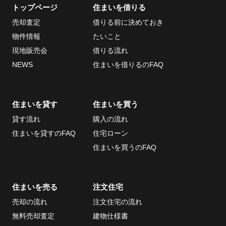
トップページ
住まいを借りる
売却査定
借りる前に決めておき
当社について
お問い合わせ
物件情報
たいこと
会社概要
現地販売会
借りる流れ
採用情報
NEWS
住まいを借りるのFAQ
ECサイト
取引先
住まいを貸す
住まいを買う
個人情報の取り扱い
貸す流れ
購入の流れ
について
住まいを貸すのFAQ
住宅ローン
反社会的勢力排除条
住まいを買うのFAQ
項について
情報セキュリティ基
住まいを売る
注文住宅
本方針
売却の流れ
注文住宅の流れ
無料売却査定
建物仕様書