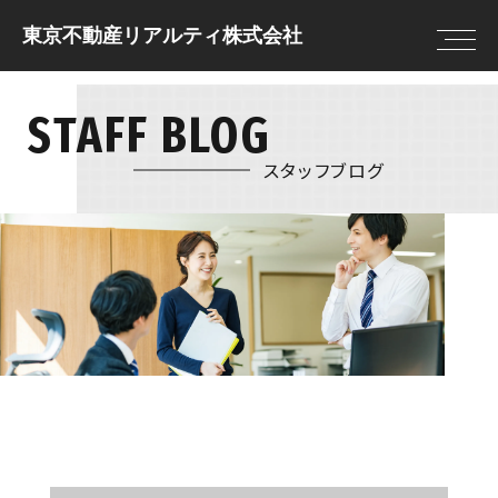
東京不動産リアルティ株式会社
STAFF BLOG
2026年
トップページ
住まいを借りる
住まいを借りる
住まいを貸す
売却査定
借りる前に決めてお
スタッフブログ
2025年
住まいを買う
物件情報
きたいこと
2024年
住まいを売る
現地販売会
借りる流れ
注文住宅
NEWS
住まいを借りるの
2023年
リフォーム
FAQ
2022年
2021年
住まいを貸す
住まいを買う
2020年
貸す流れ
購入の流れ
2019年
住まいを貸すのFAQ
住宅ローン