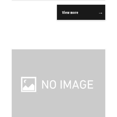
View more
当社について
お問い合わせ
会社概要
採用情報
ECサイト
取引先
個人情報の取り扱い
について
反社会的勢力排除条
項について
情報セキュリティ基
本方針