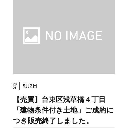
住まいを買うのFAQ
住まいを売る
注文住宅
売却の流れ
注文住宅の流れ
無料売却査定
建物仕様書
住まいを売るのFAQ
注文住宅のFAQ
リフォーム
スタッフ情報
20
9月2日
23
リフォームの流れ
スタッフ紹介
【売買】台東区浅草橋４丁目
リフォームのFAQ
スタッフブログ
「建物条件付き土地」ご成約に
スタッフ不動産コラ
ム
つき販売終了しました。