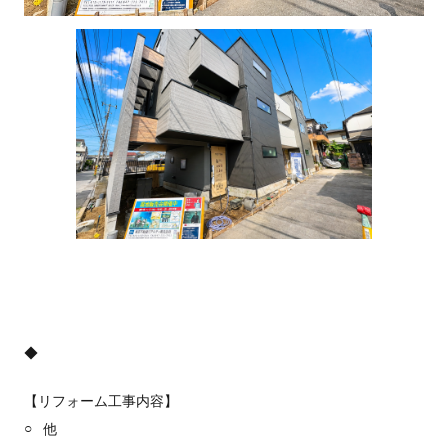
当社について
お問い合わせ
会社概要
採用情報
ECサイト
取引先
個人情報の取り扱い
について
反社会的勢力排除条
項について
情報セキュリティ基
本方針
【リフォーム工事内容】
他