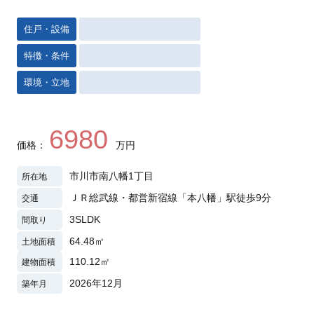
住戸・設備
特徴・条件
環境・立地
6980
価格：
万円
市川市南八幡1丁目
所在地
ＪＲ総武線・都営新宿線「本八幡」駅徒歩9分
交通
3SLDK
間取り
64.48㎡
土地面積
110.12㎡
建物面積
2026年12月
築年月