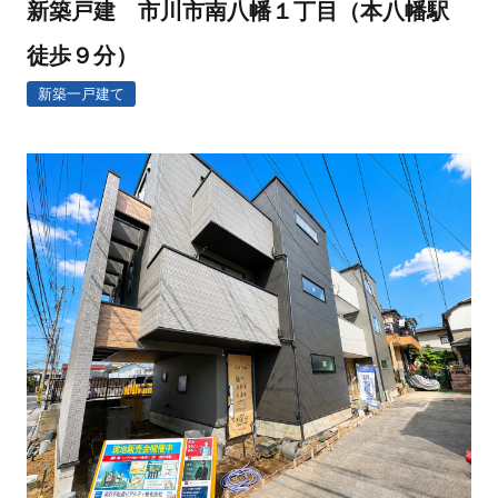
新築戸建 市川市南八幡１丁目（本八幡駅
住まいを買うのFAQ
徒歩９分）
新築一戸建て
住まいを売る
注文住宅
売却の流れ
注文住宅の流れ
無料売却査定
建物仕様書
住まいを売るのFAQ
注文住宅のFAQ
リフォーム
スタッフ情報
リフォームの流れ
スタッフ紹介
リフォームのFAQ
スタッフブログ
スタッフ不動産コラ
ム