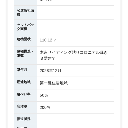
私道負担面
積
セットバッ
ク面積
建物面積
110.12㎡
建物構造・
木造サイディング貼りコロニアル葺き
階数
３階建て
築年月
2026年12月
用途地域
第一種住居地域
建ぺい率
60％
容積率
200％
接道状況