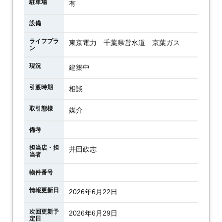
駐車場
有
設備
ライフプラ
東京電力 千葉県営水道 京葉ガス
ン
現況
建築中
引渡時期
相談
取引態様
媒介
備考
担当店・担
井田政志
当者
物件番号
情報更新日
2026年6月22日
次回更新予
2026年6月29日
定日