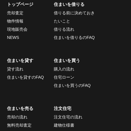
トップページ
住まいを借りる
売却査定
借りる前に決めておき
当社について
お問い合わせ
物件情報
たいこと
会社概要
現地販売会
借りる流れ
採用情報
NEWS
住まいを借りるのFAQ
ECサイト
取引先
住まいを貸す
住まいを買う
個人情報の取り扱い
貸す流れ
購入の流れ
について
住まいを貸すのFAQ
住宅ローン
反社会的勢力排除条
住まいを買うのFAQ
項について
情報セキュリティ基
住まいを売る
注文住宅
本方針
売却の流れ
注文住宅の流れ
無料売却査定
建物仕様書