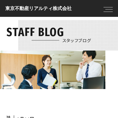
東京不動産リアルティ株式会社
STAFF BLOG
トップページ
住まいを借りる
住まいを借りる
住まいを貸す
売却査定
借りる前に決めてお
スタッフブログ
住まいを買う
物件情報
きたいこと
住まいを売る
現地販売会
借りる流れ
注文住宅
NEWS
住まいを借りるの
リフォーム
FAQ
住まいを貸す
住まいを買う
貸す流れ
購入の流れ
住まいを貸すのFAQ
住宅ローン
20