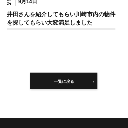
9月14日
24
住まいを買うのFAQ
井田さんを紹介してもらい川崎市内の物件
を探してもらい大変満足しました
住まいを売る
注文住宅
売却の流れ
注文住宅の流れ
無料売却査定
建物仕様書
住まいを売るのFAQ
注文住宅のFAQ
一覧に戻る
リフォーム
スタッフ情報
リフォームの流れ
スタッフ紹介
リフォームのFAQ
スタッフブログ
スタッフ不動産コラ
ム